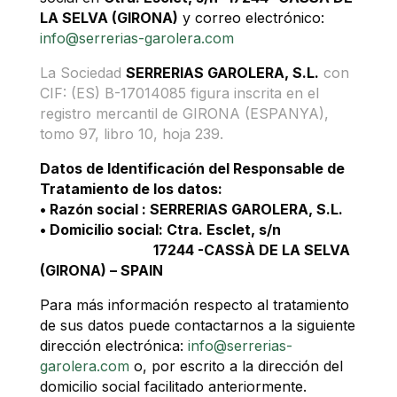
LA SELVA (GIRONA)
y correo electrónico:
info@serrerias-garolera.com
La Sociedad
SERRERIAS GAROLERA, S.L.
con
CIF: (ES) B-17014085 figura inscrita en el
registro mercantil de GIRONA (ESPANYA),
tomo 97, libro 10, hoja 239.
Datos de Identificación del Responsable de
Tratamiento de los datos:
• Razón social : SERRERIAS GAROLERA, S.L.
• Domicilio social: Ctra. Esclet, s/n
17244 -CASSÀ DE LA SELVA
(GIRONA) – SPAIN
Para más información respecto al tratamiento
de sus datos puede contactarnos a la siguiente
dirección electrónica:
info@serrerias-
garolera.com
o, por escrito a la dirección del
domicilio social facilitado anteriormente.