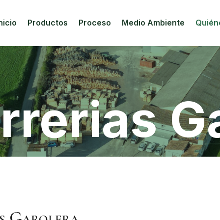
nicio
Productos
Proceso
Medio Ambiente
Quién
rrerias G
as Garolera