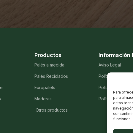
Productos
Información 
Palés a medida
Aviso Legal
Palés Reciclados
Política de priva
te
Europalets
Política de cooki
Para ofrece
para almace
s
Maderas
Política de calid
estas tecn
navegación 
Otros productos
consentimie
funciones.