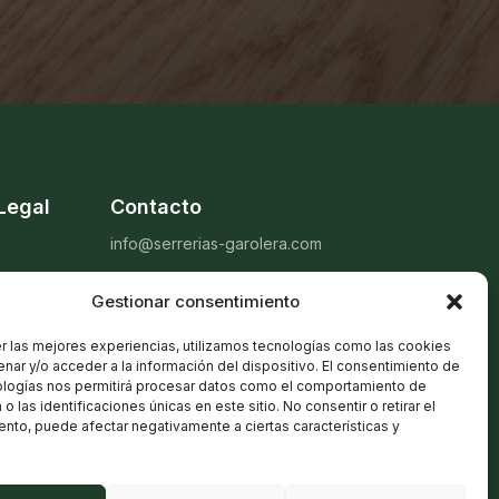
Legal
Contacto
info@serrerias-garolera.com
cidad
+34 972 46 02 40
Gestionar consentimiento
es
+34 972 46 31 79
r las mejores experiencias, utilizamos tecnologías como las cookies
nar y/o acceder a la información del dispositivo. El consentimiento de
ad y PEFC
ologías nos permitirá procesar datos como el comportamiento de
o las identificaciones únicas en este sitio. No consentir o retirar el
nto, puede afectar negativamente a ciertas características y