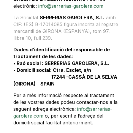
electrònic:
info@serrerias-garolera.com
La Societat
SERRERIAS GAROLERA, S.L.
amb
CIF: (ES) B-17014085 figura inscrita al registre
mercantil de GIRONA (ESPANYA), tom 97,
llibre 10, full 239.
Dades d’identificació del responsable de
tractament de les dades:
• Raó social : SERRERIAS GAROLERA, S.L.
• Domicili social: Ctra. Esclet, s/n
17244 -CASSÀ DE LA SELVA
(GIRONA) – SPAIN
Per a més informació respecte al tractament
de les vostres dades podeu contactar-nos a la
següent adreça electrònica:
info@serrerias-
garolera.com
o, per escrit a l’adreça del
domicili social facilitat anteriorment.