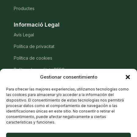
Productes
Informació Legal
Avís Legal
Política de privacitat
Política de cookies
Política de qualitat i PEFC
Gestionar consentimiento
Contacte
Para ofrecer las mejores experiencias, utilizamos tecnologías como
las cookies para almacenar y/o acceder a la información del
info@serrerias-garolera.com
dispositivo. El consentimiento de estas tecnologías nos permitirá
procesar datos como el comportamiento de navegación o las
+34 972 46 02 40
identificaciones únicas en este sitio. No consentir o retirar el
consentimiento, puede afectar negativamente a ciertas
+34 972 46 31 79
características y funciones.