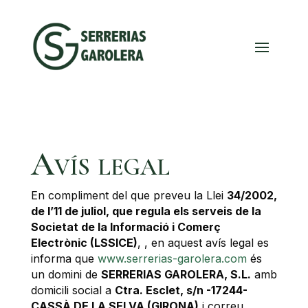
Avís legal
En compliment del que preveu la Llei
34/2002,
de l’11 de juliol, que regula els serveis de la
Societat de la Informació i Comerç
Electrònic (LSSICE)
, , en aquest avís legal es
informa que
www.serrerias-garolera.com
és
un domini de
SERRERIAS GAROLERA, S.L.
amb
domicili social a
Ctra. Esclet, s/n -17244-
CASSÀ DE LA SELVA (GIRONA)
i correu